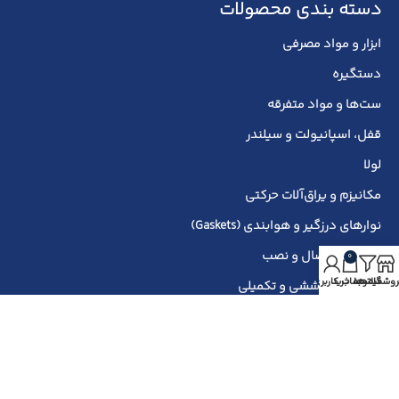
دسته بندی محصولات
ابزار و مواد مصرفی
دستگیره
ست‌ها و مواد متفرقه
قفل، اسپانیولت و سیلندر
لولا
مکانیزم و یراق‌آلات حرکتی
نوارهای درزگیر و هوابندی (Gaskets)
یراق‌آلات اتصال و نصب
0
روشگاه
فیلترها
سبد خرید
حساب کاربری من
یراق‌آلات پوششی و تکمیلی
ارتباط با ما
آدرس: اردبیل میدان سینا خیابان شهید رجایی جنب داروخانه دکتر
سروی