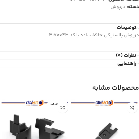
دسته:
درپوش
توضیحات
درپوش پلاستيكي AS60 ساده با کد 3170043
نظرات (0)
راهنمایی
محصولات مشابه
فروخته شد