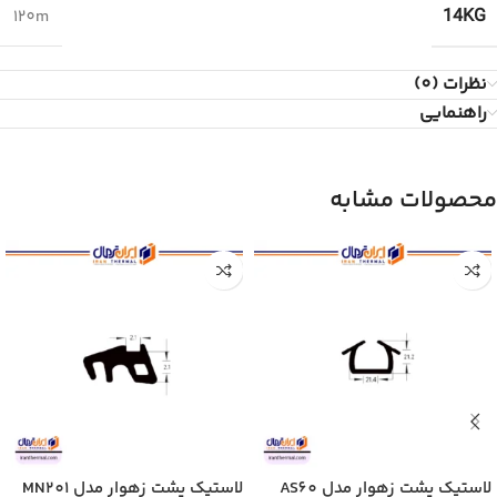
14KG
120m
نظرات (0)
راهنمایی
محصولات مشابه
لاستیک پشت زهوار مدل AS60
لاستیک پشت زهوار مدل MN201