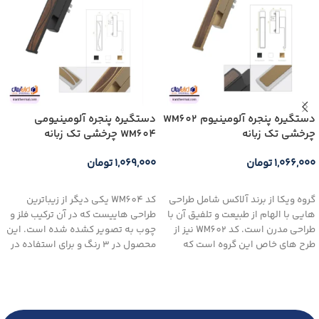
دستگیره پنجره آلومینیوم WM602
دستگیره پنجره آلومینیومی
چرخشی تک زبانه
WM604 چرخشی تک زبانه
۱,۰۶۶,۰۰۰
تومان
۱,۰۶۹,۰۰۰
تومان
انتخاب گزینه ها
انتخاب گزینه ها
گروه ویکا از برند آلاکس شامل طراحی
کد WM604 یکی دیگر از زیباترین
هایی با الهام از طبیعت و تلفیق آن با
طراحی هاییست که در آن ترکیب فلز و
طراحی مدرن است. کد WM602 نیز از
چوب به تصویر کشده شده است. این
طرح های خاص این گروه است که
محصول در 3 رنگ و برای استفاده در
حس تلفیق چوب و فلز در قالبی زیبا را
سبک های مختلف طراحی شده است.
به نمایش می گذارد. این طراحی به
تنهایی یک اثر هنری با بخش فلزی در
3 رنگ سفید، مشکی و آنادایز می