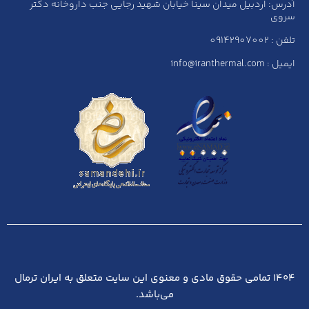
آدرس: اردبیل میدان سینا خیابان شهید رجایی جنب داروخانه دکتر
سروی
تلفن : 09142907002
ایمیل : info@iranthermal.com
۱۴۰۴ تمامی حقوق مادی و معنوی این سایت متعلق به ایران ترمال
می‌باشد.