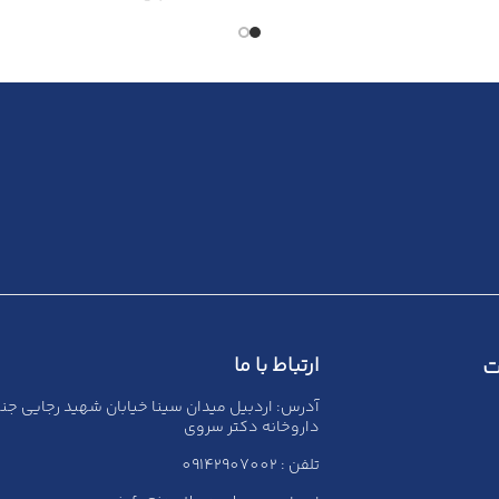
ت
ارتباط با ما
آدرس: اردبیل میدان سینا خیابان شهید رجایی جن
داروخانه دکتر سروی
تلفن : 09142907002